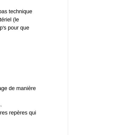
 pas technique 
riel (le 
p's pour que 
mage de manière 
.
res repères qui 