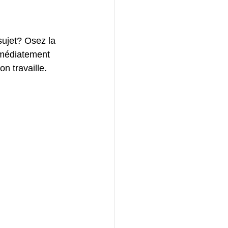
sujet? Osez la 
mmédiatement 
n travaille.