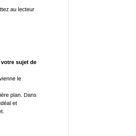
tez au lecteur 
votre sujet de 
evienne le 
rrière plan. Dans 
déal et 
t. 